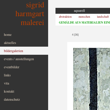
sigrid
harmgart
aquarell
abstraktion
menschen
landschaft
malerei
GEMÄLDE AUS MATERIALIEN EIN
home
4 [36]
aktuelles
bildergalerien
events / ausstellungen
eventbilder
links
vita
kontakt
datenschutz