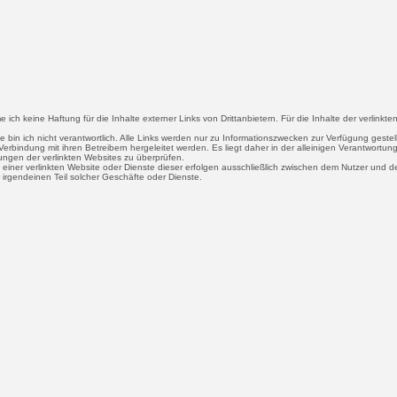
me ich keine Haftung für die Inhalte externer Links von Drittanbietern. Für die Inhalte der verlinkte
te bin ich nicht verantwortlich. Alle Links werden nur zu Informationszwecken zur Verfügung gestel
erbindung mit ihren Betreibern hergeleitet werden. Es liegt daher in der alleinigen Verantwortun
ngen der verlinkten Websites zu überprüfen.
 einer verlinkten Website oder Dienste dieser erfolgen ausschließlich zwischen dem Nutzer und de
ür irgendeinen Teil solcher Geschäfte oder Dienste.