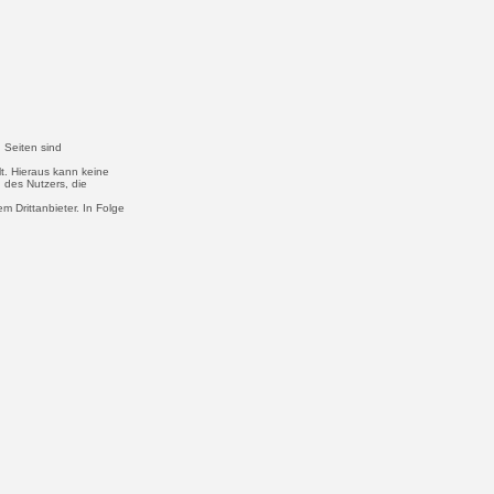
n Seiten sind
lt. Hieraus kann keine
g des Nutzers, die
m Drittanbieter. In Folge