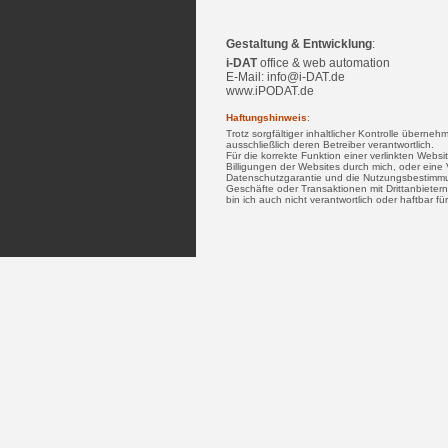
Gestaltung & Entwicklung
:
i-DAT
office & web automation
E-Mail: info@i-DAT.de
www.iPODAT.de
Haftungshinweis
:
Trotz sorgfältiger inhaltlicher Kontrolle überneh
ausschließlich deren Betreiber verantwortlich.
Für die korrekte Funktion einer verlinkten Websi
Billigungen der Websites durch mich, oder eine V
Datenschutzgarantie und die Nutzungsbestimmu
Geschäfte oder Transaktionen mit Drittanbietern
bin ich auch nicht verantwortlich oder haftbar f