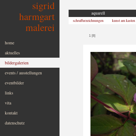
sigrid
harmgart
aquarell
schraffurzeichnungen
kunst am kasten
malerei
1 [8]
home
aktuelles
bildergalerien
events / ausstellungen
eventbilder
links
vita
kontakt
datenschutz