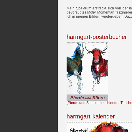
Mein Spektrum erstreckt sich von der n
bevorzugtes Motiv. Momentan fasziniere
ich in meinen Bildern wiedergeben. Dazu
harmgart-posterbücher
„Pferde und Stiere in leuchtender Tusch
harmgart-kalender